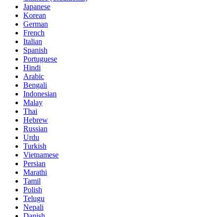
Japanese
Korean
German
French
Italian
Spanish
Portuguese
Hindi
Arabic
Bengali
Indonesian
Malay
Thai
Hebrew
Russian
Urdu
Turkish
Vietnamese
Persian
Marathi
Tamil
Polish
Telugu
Nepali
Danish