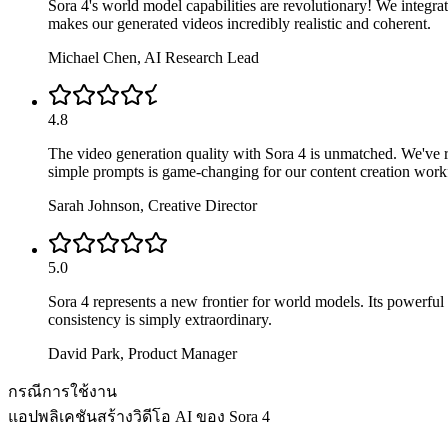
Sora 4's world model capabilities are revolutionary! We integrat
makes our generated videos incredibly realistic and coherent.
Michael Chen
,
AI Research Lead
4.8
The video generation quality with Sora 4 is unmatched. We've r
simple prompts is game-changing for our content creation work
Sarah Johnson
,
Creative Director
5.0
Sora 4 represents a new frontier for world models. Its powerfu
consistency is simply extraordinary.
David Park
,
Product Manager
กรณีการใช้งาน
แอปพลิเคชันสร้างวิดีโอ AI ของ Sora 4