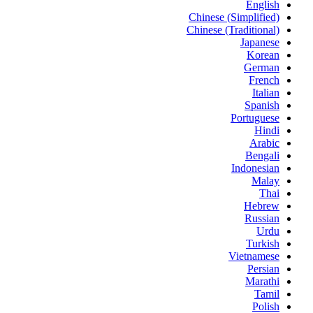
English
Chinese (Simplified)
Chinese (Traditional)
Japanese
Korean
German
French
Italian
Spanish
Portuguese
Hindi
Arabic
Bengali
Indonesian
Malay
Thai
Hebrew
Russian
Urdu
Turkish
Vietnamese
Persian
Marathi
Tamil
Polish