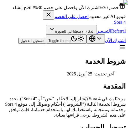
خصم 30%
اشترك الآن واحصل على خصم 30%! افتح إنشاء
فيديو AI غير محدود.
احصل على الخصم
Sora 4
Referral
التسعير
الذكاء الاصطناعي للصورة
اشترك الآن
Toggle theme
تسجيل الدخول
شروط الخدمة
آخر تحديث: 25 أبريل 2025
المقدمة
مرحبًا بك في Sora 4 (يُشار إلينا لاحقًا بـ "نحن" أو "Sora 4"). تحدد
شروط الخدمة التالية ("الشروط") أحكام وصولك إلى موقع Sora 4
وخدماته ومنتجاته واستخدامك لها. باستخدام خدماتنا، فإنك توافق
على هذه الشروط. يرجى قراءتها بعناية.
تسجيل الحساب