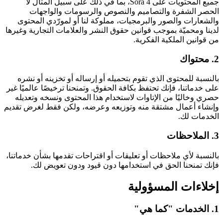
جميع المحتويات على Sora 4، بما في ذلك على سبيل المثال لا
الحصر الشفرة والتصاميم والنصوص والرسومات والواجهات
والشعارات والصور والبرمجيات، مملوكة لنا أو لمورّدي المحتوى
لدينا ومحميّة بموجب قوانين حقوق النشر والعلامات التجارية وغيرها
من قوانين الملكية الفكرية.
2. محتواك
بالنسبة للمحتوى الذي تقوم بتحميله أو إرساله أو تخزينه أو نشره
على خدماتنا، فإنك تحتفظ بكافة الحقوق. وتمنحنا ترخيصًا عالميًا غير
حصري وخاليًا من الإتاوات لاستخدام هذا المحتوى ونسخه وتعديله
وإنشاء أعمال مشتقة منه وتوزيعه وعرضه، ولكن فقط لغرض تقديم
الخدمات لك.
3. الملاحظات
بالنسبة لأي ملاحظات أو تعليقات أو اقتراحات تقدمها بشأن خدماتنا،
فإنك تمنحنا الحق في استخدامها دون قيود ودون تعويض لك.
إخلاءات المسؤولية
1. الخدمات "كما هي"