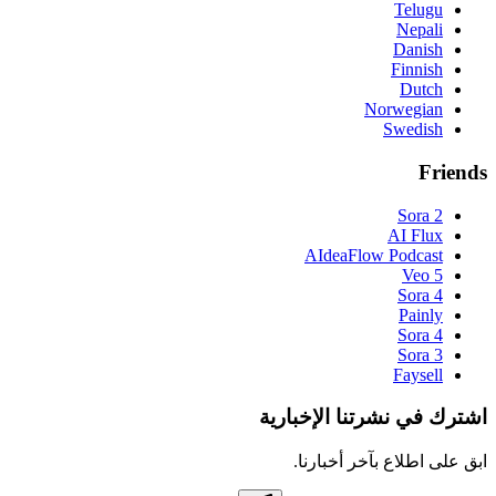
Telugu
Nepali
Danish
Finnish
Dutch
Norwegian
Swedish
Friends
Sora 2
AI Flux
AIdeaFlow Podcast
Veo 5
Sora 4
Painly
Sora 4
Sora 3
Faysell
اشترك في نشرتنا الإخبارية
ابق على اطلاع بآخر أخبارنا.