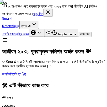
৩০% ছাড়
এখনই সাবস্ক্রাইব করুন এবং ৩০% ছাড় পান! সীমাহীন AI ভিডিও
জেনারেশন আনলক করুন।
ছাড় নিন
Sora 4
Referral
মূল্য
ইমেজ AI
এখনই সাবস্ক্রাইব করুন
Toggle theme
সাইন ইন
আজীবন ২০% পুনরাবৃত্ত কমিশন অর্জন করুন
💸
✨
Sora 4 অ্যাফিলিয়েট প্রোগ্রামে যোগ দিন এবং আমাদের AI ভিডিও তৈরির প্ল্যাটফর্ম
প্রচার করে প্যাসিভ ইনকাম শুরু করুন।
✨
অ্যাফিলিয়েট হন
🚀
🛠️
এটি কীভাবে কাজ করে
👋
ধাপ ১
রেজিস্টার