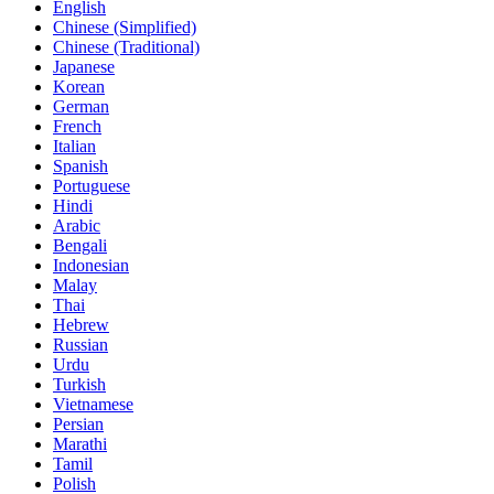
English
Chinese (Simplified)
Chinese (Traditional)
Japanese
Korean
German
French
Italian
Spanish
Portuguese
Hindi
Arabic
Bengali
Indonesian
Malay
Thai
Hebrew
Russian
Urdu
Turkish
Vietnamese
Persian
Marathi
Tamil
Polish