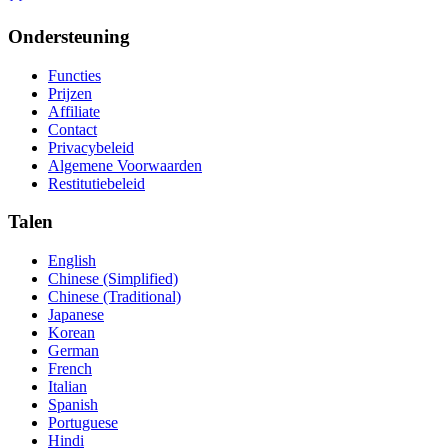
Ondersteuning
Functies
Prijzen
Affiliate
Contact
Privacybeleid
Algemene Voorwaarden
Restitutiebeleid
Talen
English
Chinese (Simplified)
Chinese (Traditional)
Japanese
Korean
German
French
Italian
Spanish
Portuguese
Hindi