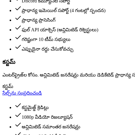
Discord కమ్యూనిటీ సపోర్ట్
ప్రాధాన్య ఇమెయిల్ సపోర్ట్ (4 గంటల్లో స్పందన)
ప్రాధాన్య ప్రాసెసింగ్
ఫుల్ API యాక్సెస్ (అన్లిమిటెడ్ రిక్వెస్టులు)
గరిష్టంగా 10 టీమ్ సభ్యులు
ఎప్పుడైనా రద్దు చేసుకోవచ్చు
కస్టమ్
ఎంటర్‌ప్రైజ్‌ల కోసం. అన్లిమిటెడ్ జనరేషన్లు మరియు డెడికేటెడ్ ప్రాధాన్య సప
కస్టమ్
సేల్స్‌ను సంప్రదించండి
కస్టమైజ్డ్ క్రెడిట్లు
1080p వీడియో రిజల్యూషన్
అన్లిమిటెడ్ సమాంతర జనరేషన్లు