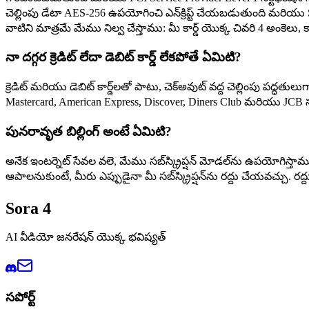
చెల్లింపు డేటా AES-256 ఉపయోగించి ఎన్‌క్రిప్ట్ చేయబడుతుంది మరియు Stri
వాటిని మాత్రమే మేము నిల్వ చేస్తాము: మీ కార్డ్ యొక్క చివరి 4 అంక
నా దగ్గర క్రెడిట్ లేదా డెబిట్ కార్డ్ లేకపోతే ఏమిటి?
క్రెడిట్ మరియు డెబిట్ కార్డ్‌లతో పాటు, చెక్అవుట్ వద్ద చెల్లింపు పద్ధత
Mastercard, American Express, Discover, Diners Club మరియు JCB సహ
పునరావృత బిల్లింగ్ అంటే ఏమిటి?
అనేక ఇంటర్నెట్ సేవల వలె, మేము సబ్‌స్క్రిప్షన్ మోడల్‌ను ఉపయోగిస్తా
ఆపాలనుకుంటే, మీరు ఎప్పుడైనా మీ సబ్‌స్క్రిప్షన్‌ను రద్దు చేయవచ్చు. 
Sora 4
AI వీడియో జనరేషన్ యొక్క భవిష్యత్
సపోర్ట్