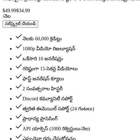
$49.99
$34.99
/
నెల
సబ్‌స్క్రైబ్ చేయండి
నెలకు 60,000 క్రెడిట్లు
1080p వీడియో రిజల్యూషన్
ఒకేసారి 10 జనరేషన్లు
గరిష్టంగా 15‑సెకన్ల వీడియోలు
ఫాస్ట్ జనరేషన్ క్యూలు
2 సంవత్సరాల హిస్టరీ
Discord కమ్యూనిటీ సపోర్ట్
త్వరిత ఈమెయిల్ సపోర్ట్ (24 గంటలు)
ప్రాధాన్య ప్రాసెసింగ్
API యాక్సెస్ (1000 రిక్వెస్టులు/నెల)
ఎప్పుడైనా రద్దు చేసుకోవచ్చు