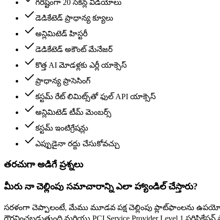
గరిష్టంగా 20 సెకన్ల వీడియోలు
డెడికేటెడ్ ప్రాధాన్య క్యూలు
అన్లిమిటెడ్ హిస్టరీ
డెడికేటెడ్ అకౌంట్ మేనేజర్
కొత్త AI మోడళ్లకు ఎర్లీ యాక్సెస్
ప్రాధాన్య ప్రాసెసింగ్
కస్టమ్ రేట్ లిమిట్స్‌తో ఫుల్ API యాక్సెస్
అన్లిమిటెడ్ టీమ్ మెంబర్స్
కస్టమ్ ఇంటిగ్రేషన్లు
ఎప్పుడైనా రద్దు చేసుకోవచ్చు
తరచుగా అడిగే ప్రశ్నలు
మీరు నా చెల్లింపు సమాచారాన్ని ఎలా హ్యాండిల్ చేస్తారు?
సరళంగా చెప్పాలంటే, మేము మూడవ పక్ష చెల్లింపు ప్లాట్‌ఫాంలను ఉపయోగిం
గౌరవించబడుతుంది మరియు PCI Service Provider Level 1 సర్టిఫికేషన్ 