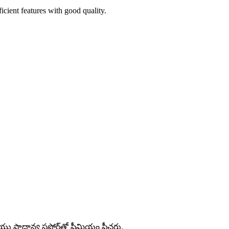
icient features with good quality.
్రాధాన్య సపోర్ట్‌తో ప్రీమియం ఫీచర్లు.