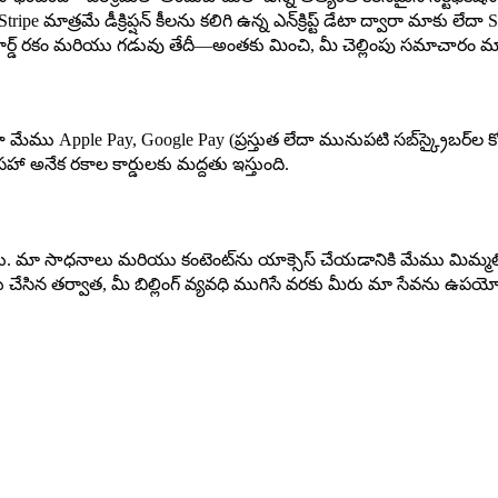
pe మాత్రమే డీక్రిప్షన్ కీలను కలిగి ఉన్న ఎన్‌క్రిప్ట్ డేటా ద్వారా మాకు 
ెలు, కార్డ్ రకం మరియు గడువు తేదీ—అంతకు మించి, మీ చెల్లింపు సమాచా
ులుగా మేము Apple Pay, Google Pay (ప్రస్తుత లేదా మునుపటి సబ్‌స్క్రైబర్‌ల
ా అనేక రకాల కార్డులకు మద్దతు ఇస్తుంది.
ము. మా సాధనాలు మరియు కంటెంట్‌ను యాక్సెస్ చేయడానికి మేము మిమ్మల్ని 
రద్దు చేసిన తర్వాత, మీ బిల్లింగ్ వ్యవధి ముగిసే వరకు మీరు మా సేవను ఉపయ