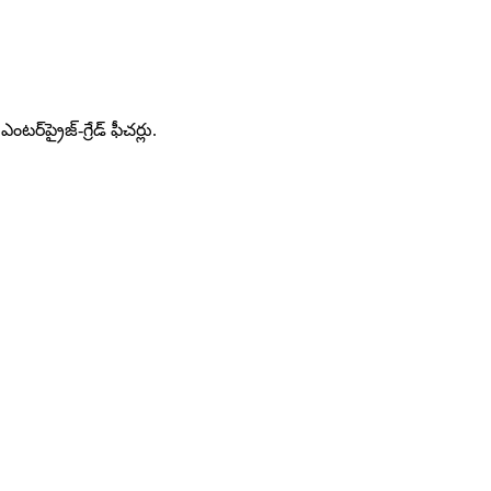
ప్రైజ్-గ్రేడ్ ఫీచర్లు.