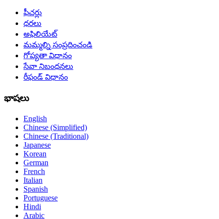
ఫీచర్లు
ధరలు
అఫిలియేట్
మమ్మల్ని సంప్రదించండి
గోప్యతా విధానం
సేవా నిబంధనలు
రీఫండ్ విధానం
భాషలు
English
Chinese (Simplified)
Chinese (Traditional)
Japanese
Korean
German
French
Italian
Spanish
Portuguese
Hindi
Arabic