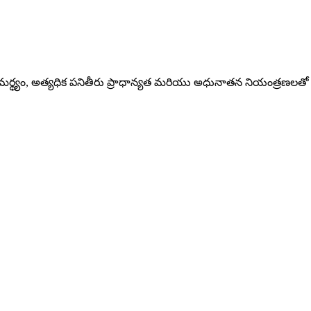
మర్థ్యం, అత్యధిక పనితీరు ప్రాధాన్యత మరియు అధునాతన నియంత్రణలతో ఎంటర్‌