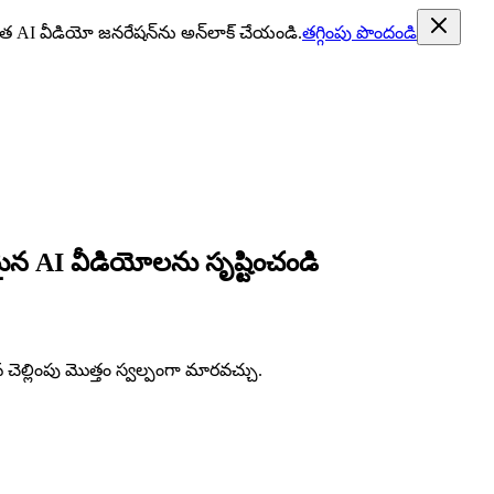
ిమిత AI వీడియో జనరేషన్‌ను అన్‌లాక్ చేయండి.
తగ్గింపు పొందండి
ైన AI వీడియోలను సృష్టించండి
ెల్లింపు మొత్తం స్వల్పంగా మారవచ్చు.