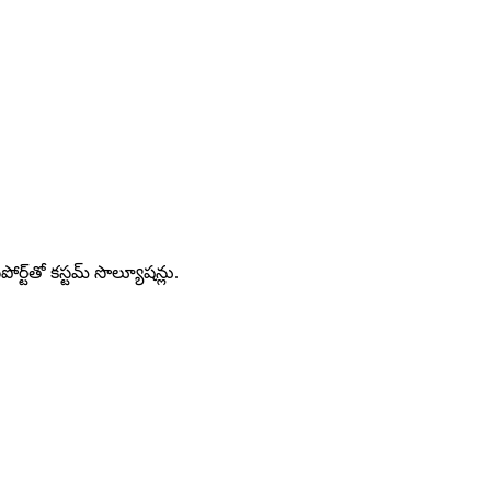
ోర్ట్‌తో కస్టమ్ సొల్యూషన్లు.