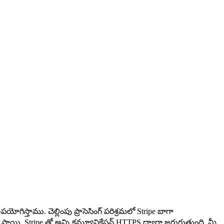
ిస్తాము. చెల్లింపు ప్రాసెసింగ్ పరిశ్రమలో Stripe బాగా
స్థాయి. Stripe తో అన్ని కమ్యూనికేషన్ HTTPS ద్వారా జరుగుతుంది. మీ