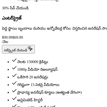
30% సేవ్ చేయండి
ఎంటర్‌ప్రైజ్
పెద్ద స్థాయి బృందాలు మరియు ఇన్నోవేటర్ల కోసం. విస్తరించిన జనరేషన్ సా
$99.99
$69.99
/
నెల
సబ్‌స్క్రైబ్ చేయండి
నెలకు 150000 క్రెడిట్లు
1080p వీడియో రిజల్యూషన్
ఒకేసారి 20 జనరేషన్లు
గరిష్టంగా 15‑సెకన్ల వీడియోలు
ప్రాధాన్య జనరేషన్ క్యూలు (అత్యంత వేగంగా)
అన్లిమిటెడ్ హిస్టరీ