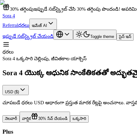
30% తగ్గింపు
ఇప్పుడే సబ్‌స్క్రైబ్ చేసి 30% తగ్గింపు పొందండి! అపర
Sora 4
Referral
ధరలు
ఇమేజ్ AI
ఇప్పుడే సబ్‌స్క్రైబ్ చేయండి
Toggle theme
సైన్ ఇన్
ధరలు
Sora 4 ఒక్కసారి చెల్లింపు, జీవితకాల యాక్సెస్
Sora 4 యొక్క ఆధునిక సాంకేతికతతో అద్భుతమ
USD ($)
చూపబడే ధరలు USD ఆధారంగా ప్రస్తుత మారక రేట్లపై అంచనాలు. వాస్తవ చ
నెలవారీ
వార్షిక
30% సేవ్ చేయండి
ఒక్కసారి
Plus