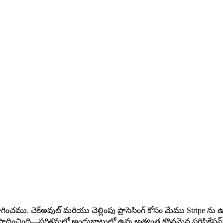
చము. చెక్అవుట్ మరియు చెల్లింపు ప్రాసెసింగ్ కోసం మేము Stripe ను ఉపయోగ
సాధించింది—పరిశ్రమలో అందుబాటులో ఉన్న అత్యంత కఠినమైన సర్టిఫికేషన్ 