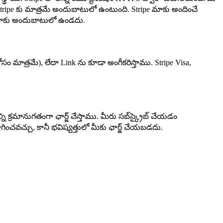
లేదా Stripe కు మాత్రమే అందుబాటులో ఉంటుంది. Stripe మాకు అందించే
రం మాకు అందుబాటులో ఉండదు.
 కోసం మాత్రమే), లేదా Link ను కూడా అంగీకరిస్తాము. Stripe Visa,
క్రమానుగతంగా ఛార్జ్ చేస్తాము. మీరు సబ్‌స్క్రైబ్ చేయడం
ోగించవచ్చు, కానీ భవిష్యత్తులో మీకు ఛార్జ్ చేయబడదు.