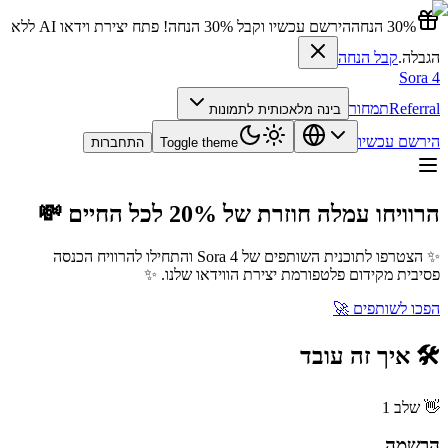
30% הנחה
הירשם עכשיו וקבל 30% הנחה! פתח יצירת וידאו AI ללא
הגבלה.
קבל הנחה
Sora 4
Referral
תמחור
בינה מלאכותית לתמונות
הירשם עכשיו
Toggle theme
התחברות
הרוויחו עמלה חוזרת של 20% לכל החיים
💸
✨
הצטרפו לתוכנית השותפים של Sora 4 והתחילו להרוויח הכנסה
פסיבית מקידום פלטפורמת יצירת הווידאו שלנו.
✨
הפכו לשותפים
🚀
🛠️
איך זה עובד
👋
שלב 1
הרשמה