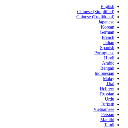
English
Chinese (Simplified)
Chinese (Traditional)
Japanese
Korean
German
French
Italian
Spanish
Portuguese
Hindi
Arabic
Bengali
Indonesian
Malay
Thai
Hebrew
Russian
Urdu
Turkish
Vietnamese
Persian
Marathi
Tamil