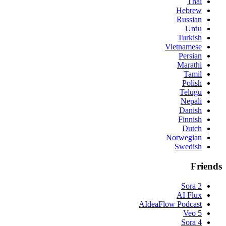
Thai
Hebrew
Russian
Urdu
Turkish
Vietnamese
Persian
Marathi
Tamil
Polish
Telugu
Nepali
Danish
Finnish
Dutch
Norwegian
Swedish
Friends
Sora 2
AI Flux
AIdeaFlow Podcast
Veo 5
Sora 4