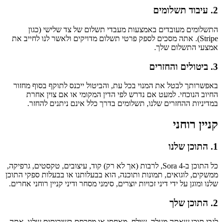
2. עיבוד תשלומים
התשלומים מעובדים באמצעות מעבדי תשלום של צד שלישי (כגון
Stripe). אתה מסכים לספק פרטי תשלום מדויקים ולאשר לנו לחייב את
אמצעי התשלום שלך.
3. ביטולים והחזרים
באפשרותך לבטל את המנוי בכל עת, והביטול ייכנס לתוקף בסוף מחזור
החיוב הנוכחי. למעט אם נדרש לפי הדין המקומי או אם צוין אחרת
במדיניות ההחזרים שלנו, תשלומים בדרך כלל אינם ניתנים להחזר.
קניין רוחני
1. התוכן שלנו
כל התוכן ב‑Sora 4, לרבות (אך לא רק) קוד, עיצובים, טקסטים, גרפיקה,
ממשקים, לוגואים, תמונות ותוכנה, הוא בבעלותנו או בבעלות ספקי התוכן
שלנו ומוגן על ידי דיני זכויות יוצרים, סימני מסחר ודיני קניין רוחני אחרים.
2. התוכן שלך
לגבי תוכן שאתה מעלה, שולח, מאחסן או מפרסם בשירותים שלנו, אתה