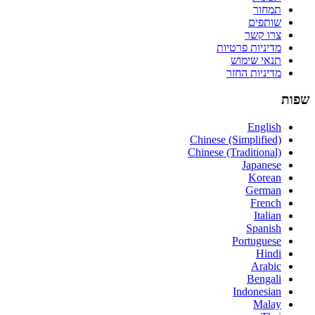
תמחור
שותפים
צרו קשר
מדיניות פרטיות
תנאי שימוש
מדיניות החזר
שפות
English
Chinese (Simplified)
Chinese (Traditional)
Japanese
Korean
German
French
Italian
Spanish
Portuguese
Hindi
Arabic
Bengali
Indonesian
Malay